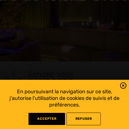
En poursuivant la navigation sur ce site,
Tout suivre sur l’Andorre!
j'autorise l'utilisation de cookies de suivis et de
Facebook
préférences.
ACCEPTER
REFUSER
©
2022 Rendez-vous en Andorre - Conception
WEB RACER
- Rédaction
KAPRISME
-
Liens utiles
-
Mentions légales