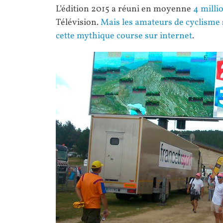
L’édition 2015 a réuni en moyenne
4 milli
Télévision.
Mais les amateurs de cyclisme 
cette mythique course sur internet
.