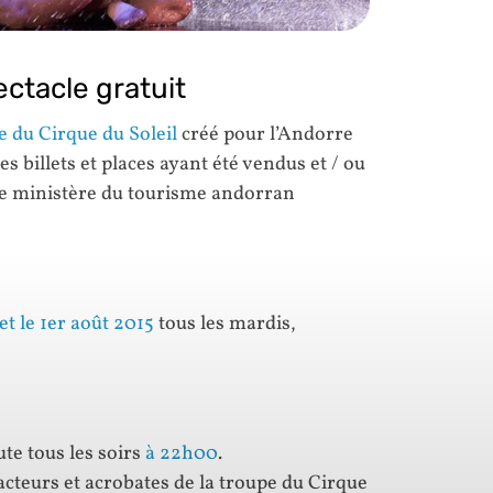
ctacle gratuit
e du Cirque du Soleil
créé pour l’Andorre
 billets et places ayant été vendus et / ou
 le ministère du tourisme andorran
 et le 1er août 2015
tous les mardis,
te tous les soirs
à 22h00
.
acteurs et acrobates de la troupe du Cirque