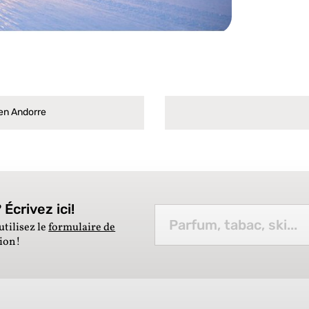
 en Andorre
Écrivez ici!
utilisez le
formulaire de
tion!