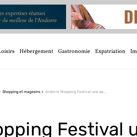
Loisirs
Hébergement
Gastronomie
Expatriation
Im
Shopping et magasins
Andorre Shopping Festival
une application pour profiter de toutes les promotions
pping Festival