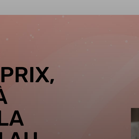
PRIX,
À
LA