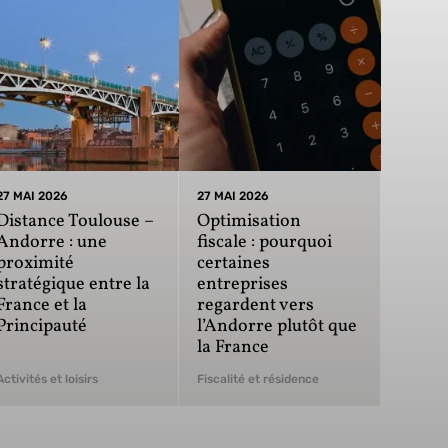
27 MAI 2026
27 MAI 2026
Distance Toulouse –
Optimisation
Andorre : une
fiscale : pourquoi
proximité
certaines
stratégique entre la
entreprises
France et la
regardent vers
Principauté
l’Andorre plutôt que
la France
Activités et loisirs
Fiscalité et résidence