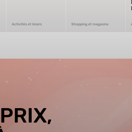
Activités et loisirs
Shopping et magasins
PRIX,