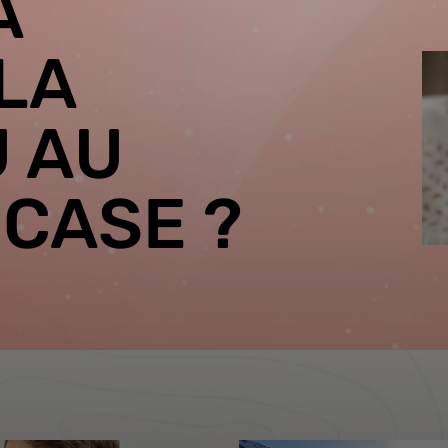
À
LA
U AU
 CASE ?