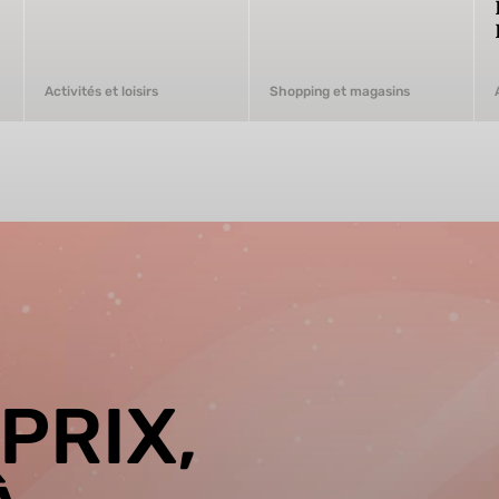
Activités et loisirs
Shopping et magasins
PRIX,