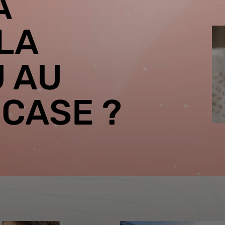
À
LA
U AU
 CASE ?