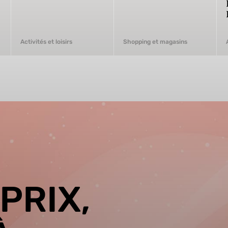
Activités et loisirs
Shopping et magasins
PRIX,