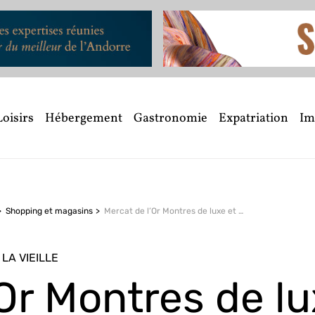
Loisirs
Hébergement
Gastronomie
Expatriation
Im
Shopping et magasins
Mercat de l’Or Montres de luxe et bijoux
LA VIEILLE
’Or Montres de l