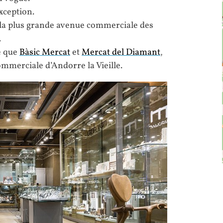
xception.
, la plus grande avenue commerciale des
.
e que
Bàsic Mercat
et
Mercat del Diamant
,
ommerciale d’Andorre la Vieille.