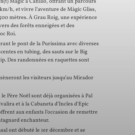
n(t) Magic à Canillo, offrant un parcours
km/h, et vivre l’aventure de Màgic Gliss,
500 mètres. À Grau Roig, une expérience
vers des forêts enneigées et des
oc Roi.
urant le pont de la Puríssima avec diverses
scentes en tubing, des sauts sur le Big
 Zip. Des randonnées en raquettes sont
mèneront les visiteurs jusqu’au Mirador
 le Père Noël sont déjà organisées à Pal
valira et à la Cabaneta d’Incles d’Epic
ffrent aux enfants l’occasion de remettre
ontagnard enchanteur.
nsal ont débuté le 1er décembre et se