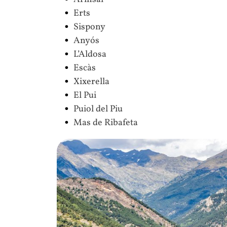
Erts
Sispony
Anyós
L’Aldosa
Escàs
Xixerella
El Pui
Puiol del Piu
Mas de Ribafeta