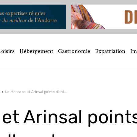
Loisirs
Hébergement
Gastronomie
Expatriation
Im
a
La Massana et Arinsal points d’entrée à Vallnord
et Arinsal point