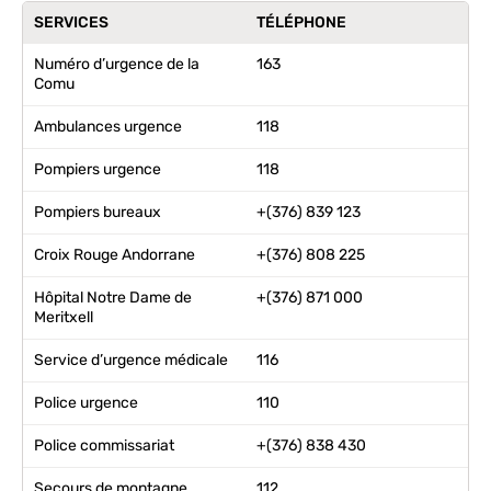
SERVICES
TÉLÉPHONE
Numéro d’urgence de la
163
Comu
Ambulances urgence
118
Pompiers urgence
118
Pompiers bureaux
+(376) 839 123
Croix Rouge Andorrane
+(376) 808 225
Hôpital Notre Dame de
+(376) 871 000
Meritxell
Service d’urgence médicale
116
Police urgence
110
Police commissariat
+(376) 838 430
Secours de montagne
112