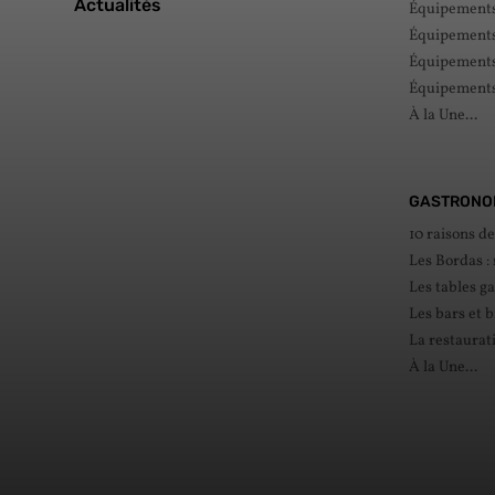
Actualités
Équipements 
Équipements 
Équipements 
Équipements
À la Une...
GASTRONO
10 raisons d
Les Bordas :
Les tables g
Les bars et b
La restaurat
À la Une...