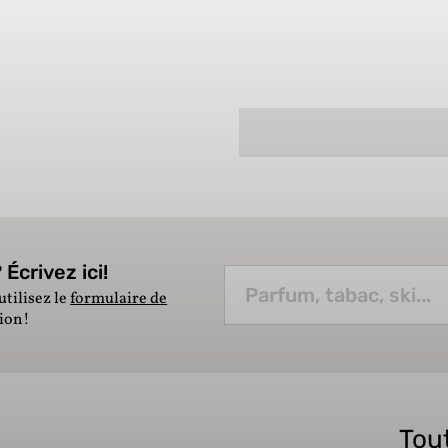
Écrivez ici!
utilisez le
formulaire de
tion!
Tout