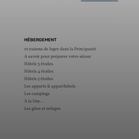
HÉBERGEMENT
10 raisons de loger dans la Principauté
A savoir pour préparer votre séjour
Hôtels 3 étoiles
Hôtels 4 étoiles
Hôtels 5 étoiles
Les apparts & apparthôtels
Les campings
À la Une...
Les gîtes et refuges