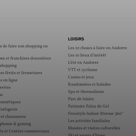
LOISIRS
s de faire son shopping en
Les 10 choses à faire en Andorre
Les 10 lieux d’intérêt
ons et franchises douanières
L’été en Andorre
 shopping
VTT et cyclisme
rs fériés et fermetures
Casino et jeux
s en ligne
Randonnées et balades
rettes
Spa et thermalisme
ns
Parc de loisirs
cosmétiques
Patinoire Palau de Gel
Horlogerie
Freestyle Indoor Xtreme 360°
 et chaussures
Les activités familiales
éphonie & gaming
Musées et visites culturelles
s et Centres commerciaux
Ski et sports d’hiver