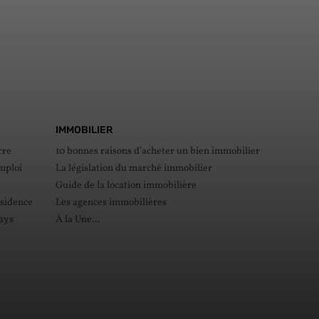
IMMOBILIER
rre
10 bonnes raisons d’acheter un bien immobilier
mploi
La législation du marché immobilier
Guide de la location immobilière
ésidence
Les agences immobilières
pays
À la Une...