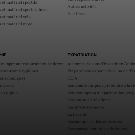
et matériel sportifs
Autres activités
et matériel sports d’hiver
À la Une...
et matériel vélo
 et matériel moto
MIE
EXPATRIATION
e manger au restaurant en Andorre
10 bonnes raisons d’investir en Ando
 restaurants typiques
Préparer son expatriation : mode d’e
astronomiques
C.E.A.
rasserie
Les conditions pour prétendre à la r
ion rapide
Les avantages à s’expatrier dans ce 
Les statuts de résidence
Les investissements
La fiscalité
Les banques et les assurances
Les avocats, notaires et huissiers