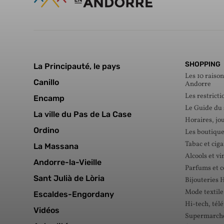
SHOPPING
La Principauté, le pays
Les 10 raison
Canillo
Andorre
Les restricti
Encamp
Le Guide du
La ville du Pas de La Case
Horaires, jou
Ordino
Les boutique
Tabac et ciga
La Massana
Alcools et vi
Andorre-la-Vieille
Parfums et 
Sant Julià de Lòria
Bijouteries 
Mode textile
Escaldes-Engordany
Hi-tech, tél
Vidéos
Supermarché