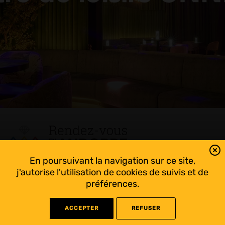
En poursuivant la navigation sur ce site,
Tout suivre sur l’Andorre!
j'autorise l'utilisation de cookies de suivis et de
Facebook
préférences.
ACCEPTER
REFUSER
©
2022 Rendez-vous en Andorre - Conception
WEB RACER
- Rédaction
KAPRISME
-
Liens utiles
-
Mentions légales