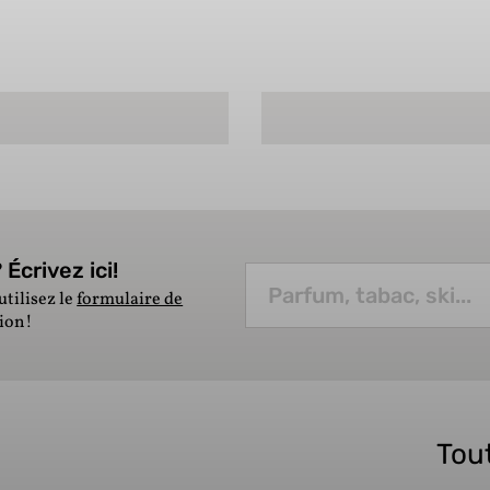
Écrivez ici!
utilisez le
formulaire de
tion!
Tout