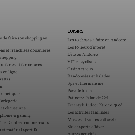
LOISIRS
s de faire son shopping en
Les 10 choses à faire en Andorre
Les 10 lieux d’intérêt
ons et franchises douanières
L’été en Andorre
 shopping
VTT et cyclisme
rs fériés et fermetures
Casino et jeux
s en ligne
Randonnées et balades
rettes
Spa et thermalisme
ns
Parc de loisirs
cosmétiques
Patinoire Palau de Gel
Horlogerie
Freestyle Indoor Xtreme 360°
 et chaussures
Les activités familiales
éphonie & gaming
Musées et visites culturelles
s et Centres commerciaux
Ski et sports d’hiver
et matériel sportifs
Autres activités