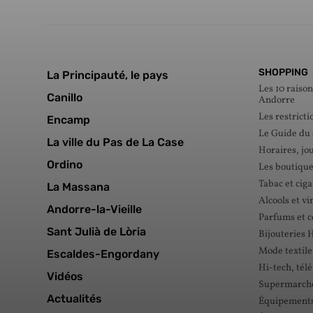
SHOPPING
La Principauté, le pays
Les 10 raison
Canillo
Andorre
Les restricti
Encamp
Le Guide du
La ville du Pas de La Case
Horaires, jou
Ordino
Les boutique
Tabac et ciga
La Massana
Alcools et vi
Andorre-la-Vieille
Parfums et 
Sant Julià de Lòria
Bijouteries 
Mode textile
Escaldes-Engordany
Hi-tech, tél
Vidéos
Supermarché
Actualités
Équipements 