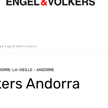
s
Engel & Völkers Andorra
NDORRE-LA-VIEILLE - ANDORRE
kers Andorra