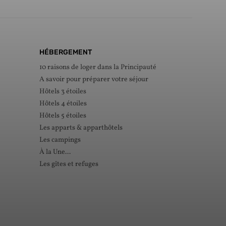
HÉBERGEMENT
10 raisons de loger dans la Principauté
A savoir pour préparer votre séjour
Hôtels 3 étoiles
Hôtels 4 étoiles
Hôtels 5 étoiles
Les apparts & apparthôtels
Les campings
À la Une...
Les gîtes et refuges