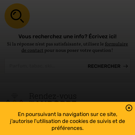
Vous recherchez une info? Écrivez ici!
Si la réponse n'est pas satisfaisante, utilisez le
formulaire
de contact
pour nous poser votre question!
En poursuivant la navigation sur ce site,
Tout suivre sur l’Andorre!
j'autorise l'utilisation de cookies de suivis et de
Facebook
préférences.