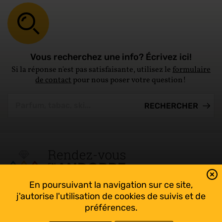
Vous recherchez une info? Écrivez ici!
Si la réponse n'est pas satisfaisante, utilisez le
formulaire
de contact
pour nous poser votre question!
En poursuivant la navigation sur ce site,
Tout suivre sur l’Andorre!
j'autorise l'utilisation de cookies de suivis et de
Facebook
préférences.