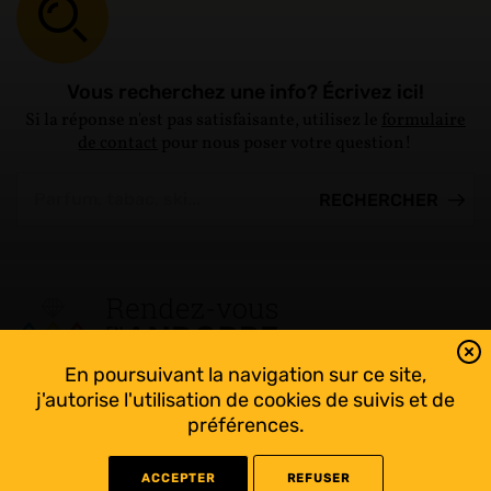
Vous recherchez une info? Écrivez ici!
Si la réponse n'est pas satisfaisante, utilisez le
formulaire
de contact
pour nous poser votre question!
En poursuivant la navigation sur ce site,
Tout suivre sur l’Andorre!
j'autorise l'utilisation de cookies de suivis et de
Facebook
préférences.
ACCEPTER
REFUSER