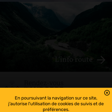
L’info route
En poursuivant la navigation sur ce site,
Tout suivre sur l’Andorre!
j'autorise l'utilisation de cookies de suivis et de
Facebook
préférences.