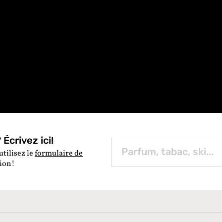
Écrivez ici!
utilisez le
formulaire de
tion!