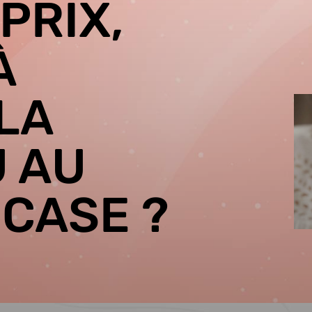
PRIX,
À
LA
U AU
 CASE ?