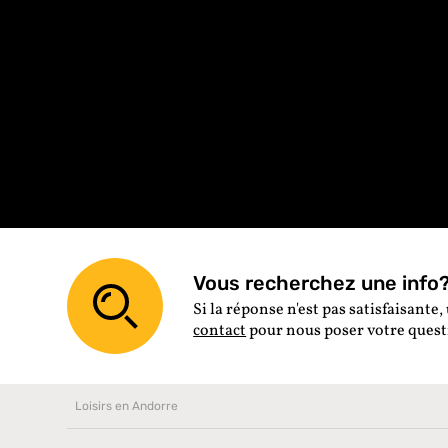
Vous recherchez une info? 
Si la réponse n'est pas satisfaisante, 
contact
pour nous poser votre ques
Loisirs en Andorre