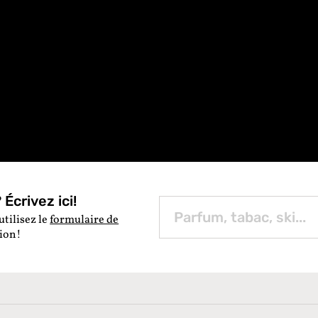
Écrivez ici!
utilisez le
formulaire de
tion!