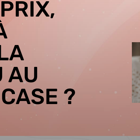
PRIX,
À
LA
U AU
 CASE ?