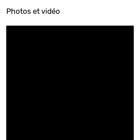
Photos et vidéo
" data-param-rel="0" data-param-autohide="1"
layout="responsive" width="420" height="235">