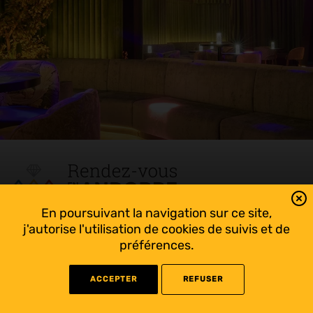
En poursuivant la navigation sur ce site,
Tout suivre sur l’Andorre!
j'autorise l'utilisation de cookies de suivis et de
Facebook
préférences.
ACCEPTER
REFUSER
©
2022 Rendez-vous en Andorre - Conception
WEB RACER
- Rédaction
KAPRISME
-
Liens utiles
-
Mentions légales