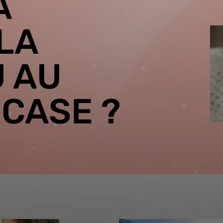
À
LA
U AU
 CASE ?