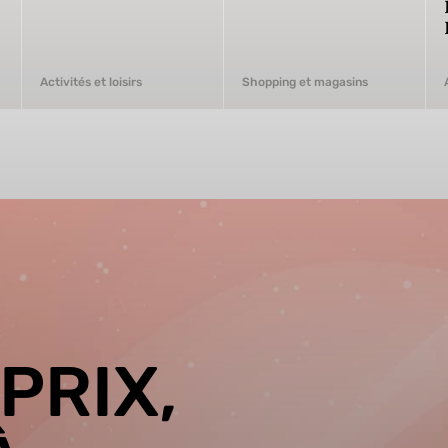
Activités et loisirs
Shopping et magasins
PRIX,