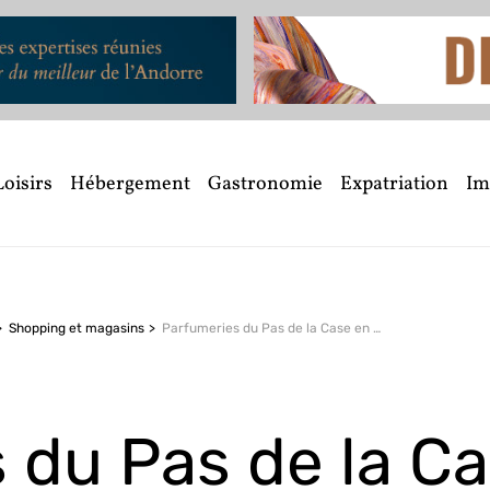
Loisirs
Hébergement
Gastronomie
Expatriation
Im
Shopping et magasins
Parfumeries du Pas de la Case en Andorre : vrais ou faux parfums ?
 du Pas de la C