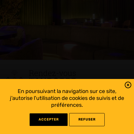
En poursuivant la navigation sur ce site,
Tout suivre sur l’Andorre!
j'autorise l'utilisation de cookies de suivis et de
Facebook
préférences.
ACCEPTER
REFUSER
©
2022 Rendez-vous en Andorre - Conception
WEB RACER
- Rédaction
KAPRISME
-
Liens utiles
-
Mentions légales