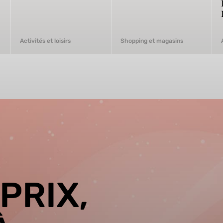
Activités et loisirs
Shopping et magasins
PRIX,