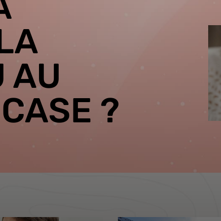
À
LA
U AU
 CASE ?