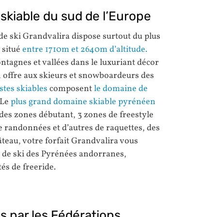
skiable du sud de l’Europe
n de ski Grandvalira dispose surtout du plus
 situé
entre 1710m et 2640m d’altitude.
tagnes et vallées dans le luxuriant décor
n offre aux skieurs et snowboardeurs des
istes skiables
composent
le domaine de
 Le
plus grand domaine skiable pyrénéen
des zones débutant, 3 zones de freestyle
de randonnées et d’autres de raquettes, des
gâteau, votre forfait Grandvalira vous
 de ski des Pyrénées andorranes,
és de freeride.
s par les Fédérations