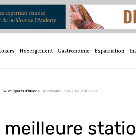
Loisirs
Hébergement
Gastronomie
Expatriation
Im
Ski et Sports d’hiver
Grandvalira, meilleure station de ski des Pyrénées !
 meilleure stati