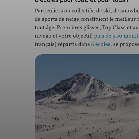
Particuliers ou collectifs, de ski, de snow
de sports de neige constituent le meilleu
tout âge. Premières glisses, Top Class et a
niveau et votre objectif,
plus de 500 monit
français) répartis dans
6 écoles
, se propos