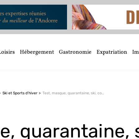
Loisirs
Hébergement
Gastronomie
Expatriation
Im
Ski et Sports d’hiver
Test, masque, quarantaine, ski, confinement, Covid : quid de l’Andorre
, quarantaine, s