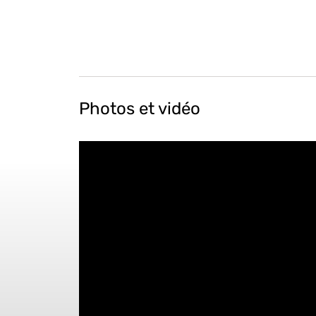
Photos et vidéo
" data-param-rel="0" data-param-autohide="