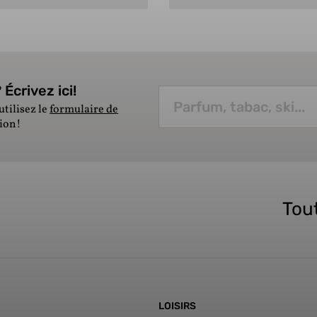
Écrivez ici!
utilisez le
formulaire de
tion!
Tout
LOISIRS