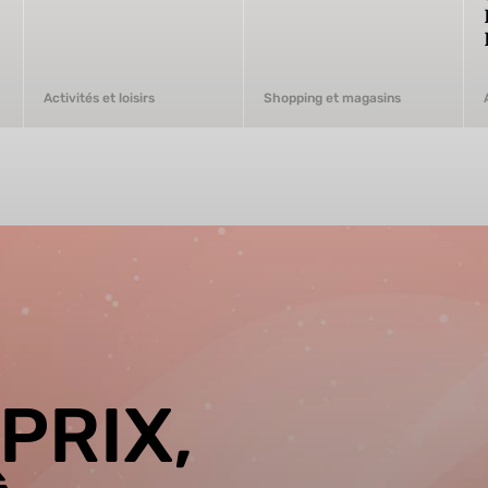
Activités et loisirs
Shopping et magasins
PRIX,