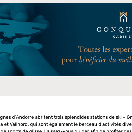
nes d’Andorre abritent trois splendides stations de ski – Gr
a et Vallnord, qui sont également le berceau d’activités dive
e sports de glisse. Laissez-vous guider afin de profiter des