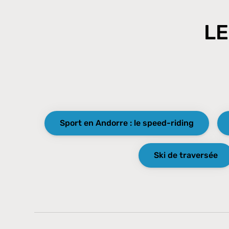
LE
Sport en Andorre : le speed-riding
Ski de traversée