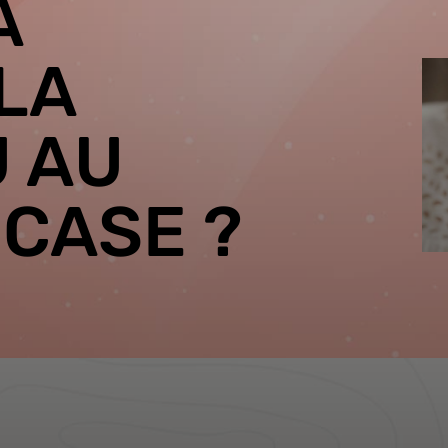
À
LA
U AU
 CASE ?