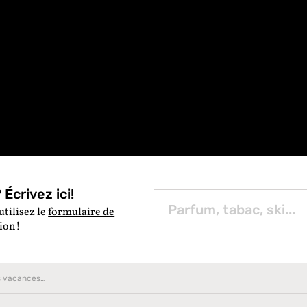
Écrivez ici!
utilisez le
formulaire de
tion!
Les activités hivernales vacances de ski en Andorre