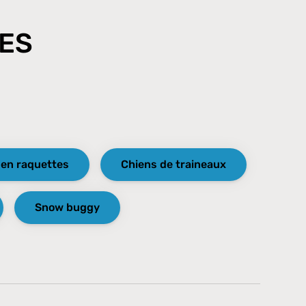
LES
en raquettes
Chiens de traineaux
Snow buggy