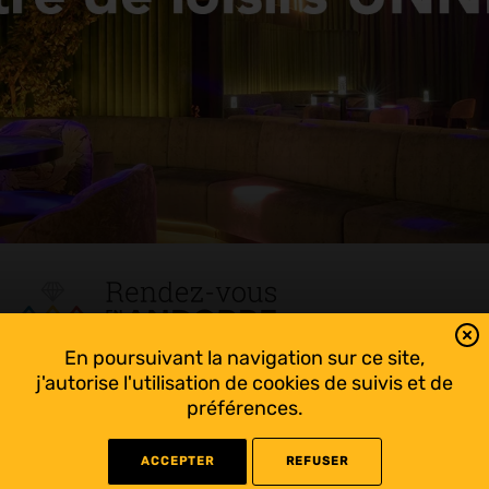
En poursuivant la navigation sur ce site,
Tout suivre sur l’Andorre!
j'autorise l'utilisation de cookies de suivis et de
Facebook
préférences.
ACCEPTER
REFUSER
©
2022 Rendez-vous en Andorre - Conception
WEB RACER
- Rédaction