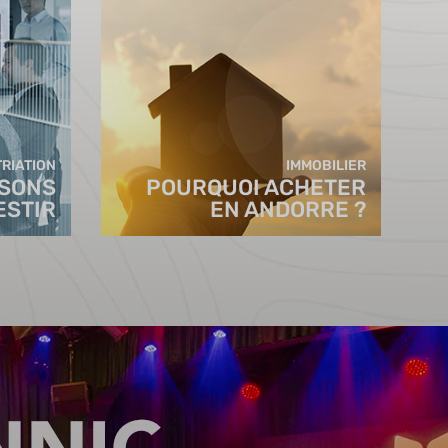
RIATION
IMMOBILIER
ISONS
POURQUOI ACHETER
ESTIR
EN ANDORRE ?