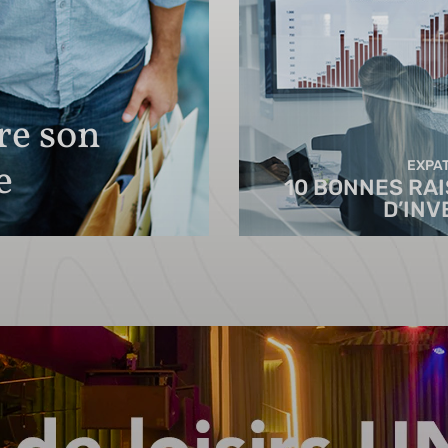
ire son
e
EXPAT
10 BONNES RA
D’INV