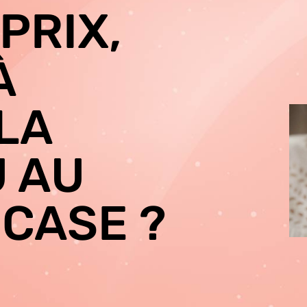
PRIX,
À
LA
U AU
 CASE ?