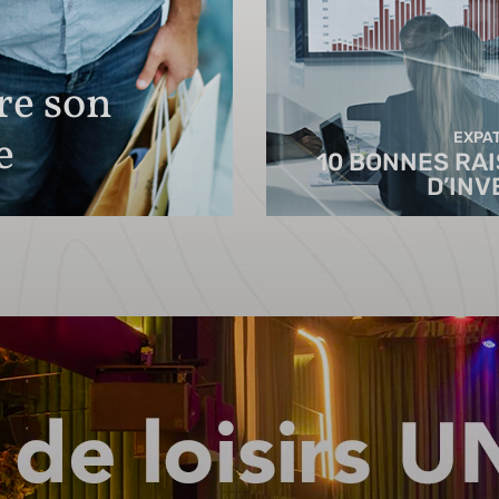
ire son
e
EXPAT
10 BONNES RA
D’INV