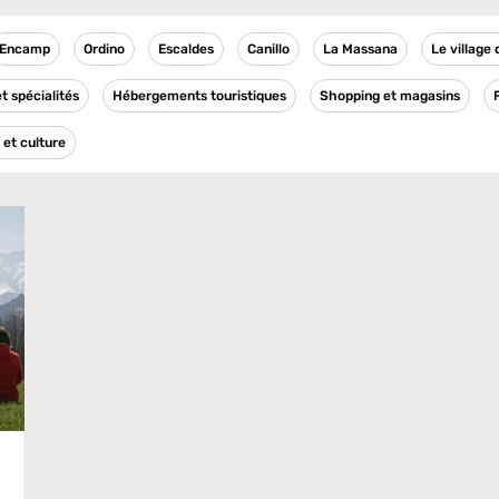
Encamp
Ordino
Escaldes
Canillo
La Massana
Le village
t spécialités
Hébergements touristiques
Shopping et magasins
et culture