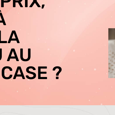
PRIX,
À
LA
U AU
 CASE ?