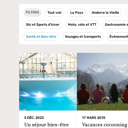
FILTRES
Tout voir
Le Pays
Andorre la Vieille
Ski et Sports d’hiver
Moto, vélo et VTT
Gastronomie e
Santé et bien-être
Voyages et transports
Événement 
5 DÉC. 2023
17 MARS 2015
Un séjour bien-être
Vacances cocooning