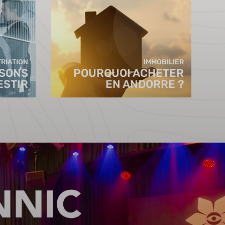
RIATION
IMMOBILIER
ISONS
POURQUOI ACHETER
ESTIR
EN ANDORRE ?