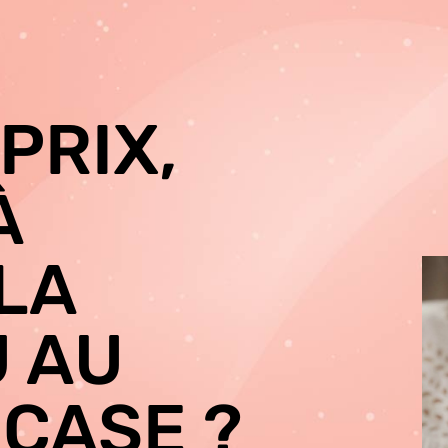
PRIX,
À
LA
U AU
 CASE ?