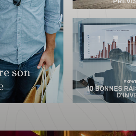
PRÉVI
ire son
e
EXPAT
10 BONNES RA
D’INV