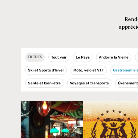
Rende
appréci
FILTRES
Tout voir
Le Pays
Andorre la Vieille
Ski et Sports d’hiver
Moto, vélo et VTT
Gastronomie e
Santé et bien-être
Voyages et transports
Événement 