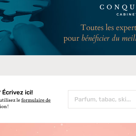
Écrivez ici!
utilisez le
formulaire de
tion!