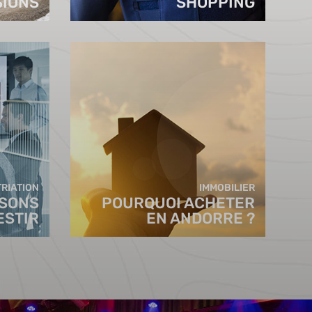
SIONS
SHOPPING
RIATION
IMMOBILIER
ISONS
POURQUOI ACHETER
ESTIR
EN ANDORRE ?